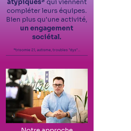
atypiques*
qui viennent
compléter leurs équipes.
Bien plus qu'une activité,
un engagement
soci
étal.
*trisomie 21, autisme, troubles "dys"...
Notre approche