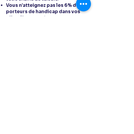
Vous n’atteignez pas les 6% de
porteurs de handicap dans vos
effectifs
, imposés par la loi et
sanctionnés en cas de non-respect
du quota.
Vous avez déjà essayé
d’employer
des personnes en situation de
handicap et n’avez pu y donner suite.
Vous avez des difficultés à
trouver
des profils compétents et stables
dans l'emploi.
Quelque soit votre situation,
h
c
améléons dispose de solutions
d’expertise
, personnalisées et
duplicables pour vous accompagner
dans l’inclusion des personnes en
situation de handicap neuro-
atypique.
NOS SOLUTIONS