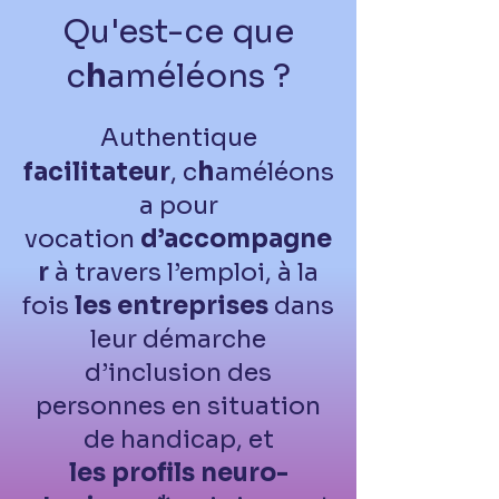
Qu'est-ce que
c
h
améléon
s ?
Authentique
h
facilitateur
, c
améléons
a pour
vocation
d’accompagne
r
à trave
rs l’emploi, à la
fois
les entreprises
dans
leur démarche
d’inclusion des
personnes en situation
de handicap, et
les profils neuro-